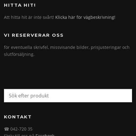
HITTA HIT!
Att hitta hit är inte svårt!
Klicka här för vägbeskrivning!
VI RESERVERAR OSS
för eventuella skrivfel, missvisande bilder, prisjusteringar och
slutförsäljning.
KONTAKT
☎ 042-720 35
Skriv till oss på
Facebook