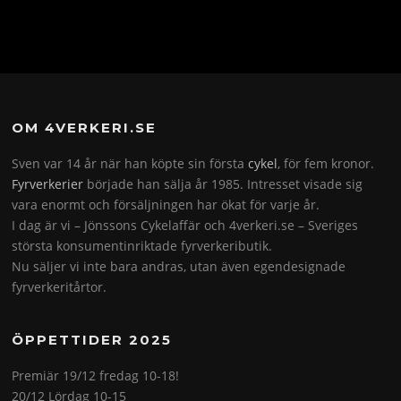
OM 4VERKERI.SE
Sven var 14 år när han köpte sin första
cykel
, för fem kronor.
Fyrverkerier
började han sälja år 1985. Intresset visade sig
vara enormt och försäljningen har ökat för varje år.
I dag är vi – Jönssons Cykelaffär och 4verkeri.se – Sveriges
största konsumentinriktade fyrverkeributik.
Nu säljer vi inte bara andras, utan även egendesignade
fyrverkeritårtor.
ÖPPETTIDER 2025
Premiär 19/12 fredag 10-18!
20/12 Lördag 10-15