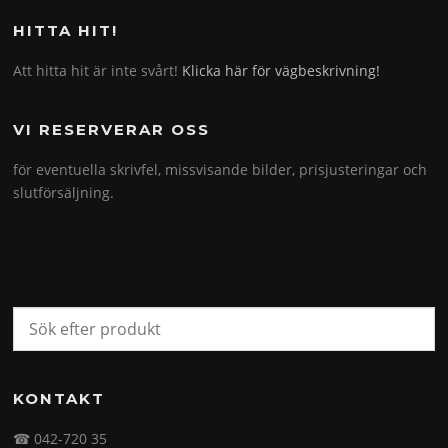
HITTA HIT!
Att hitta hit är inte svårt!
Klicka här för vägbeskrivning!
VI RESERVERAR OSS
för eventuella skrivfel, missvisande bilder, prisjusteringar och
slutförsäljning.
KONTAKT
☎ 042-720 35