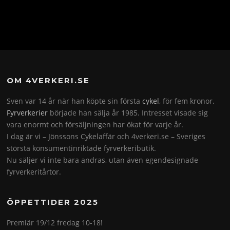
OM 4VERKERI.SE
Sven var 14 år när han köpte sin första
cykel
, för fem kronor.
Fyrverkerier
började han sälja år 1985. Intresset visade sig
vara enormt och försäljningen har ökat för varje år.
I dag är vi – Jönssons Cykelaffär och 4verkeri.se – Sveriges
största konsumentinriktade fyrverkeributik.
Nu säljer vi inte bara andras, utan även egendesignade
fyrverkeritårtor.
ÖPPETTIDER 2025
Premiär 19/12 fredag 10-18!