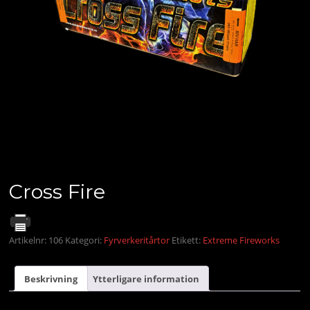
Cross Fire
Artikelnr:
106
Kategori:
Fyrverkeritårtor
Etikett:
Extreme Fireworks
Beskrivning
Ytterligare information