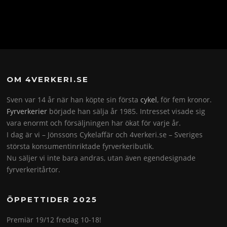
OM 4VERKERI.SE
Sven var 14 år när han köpte sin första
cykel
, för fem kronor.
Fyrverkerier
började han sälja år 1985. Intresset visade sig
vara enormt och försäljningen har ökat för varje år.
I dag är vi – Jönssons Cykelaffär och 4verkeri.se – Sveriges
största konsumentinriktade fyrverkeributik.
Nu säljer vi inte bara andras, utan även egendesignade
fyrverkeritårtor.
ÖPPETTIDER 2025
Premiär 19/12 fredag 10-18!