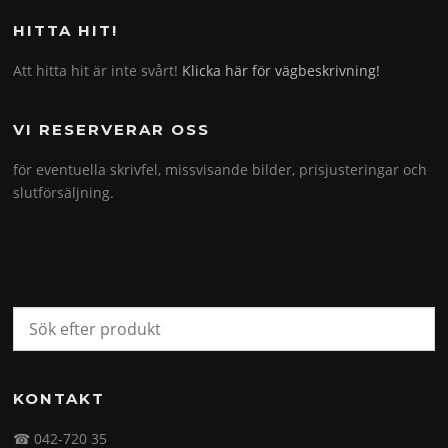
HITTA HIT!
Att hitta hit är inte svårt!
Klicka här för vägbeskrivning!
VI RESERVERAR OSS
för eventuella skrivfel, missvisande bilder, prisjusteringar och
slutförsäljning.
KONTAKT
☎ 042-720 35