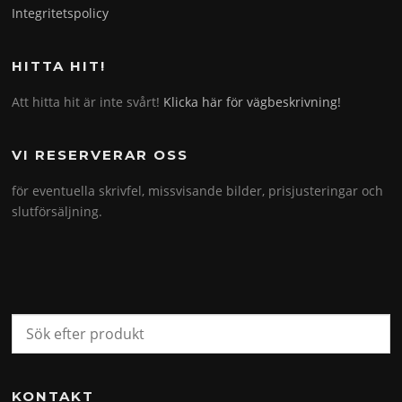
Integritetspolicy
HITTA HIT!
Att hitta hit är inte svårt!
Klicka här för vägbeskrivning!
VI RESERVERAR OSS
för eventuella skrivfel, missvisande bilder, prisjusteringar och
slutförsäljning.
KONTAKT