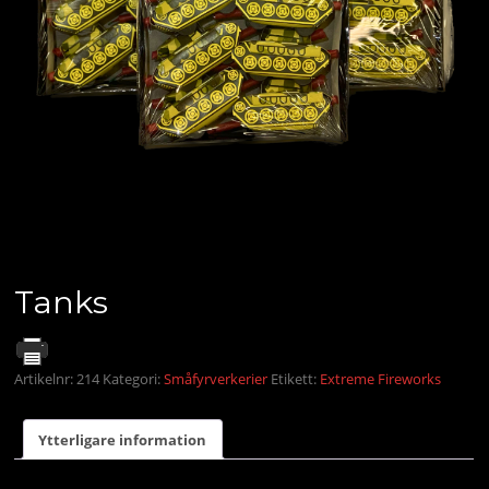
Tanks
Artikelnr:
214
Kategori:
Småfyrverkerier
Etikett:
Extreme Fireworks
Ytterligare information