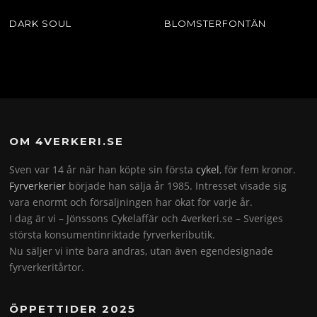
DARK SOUL
BLOMSTERFONTÄN
OM 4VERKERI.SE
Sven var 14 år när han köpte sin första
cykel
, för fem kronor.
Fyrverkerier
började han sälja år 1985. Intresset visade sig
vara enormt och försäljningen har ökat för varje år.
I dag är vi – Jönssons Cykelaffär och 4verkeri.se – Sveriges
största konsumentinriktade fyrverkeributik.
Nu säljer vi inte bara andras, utan även egendesignade
fyrverkeritårtor.
ÖPPETTIDER 2025