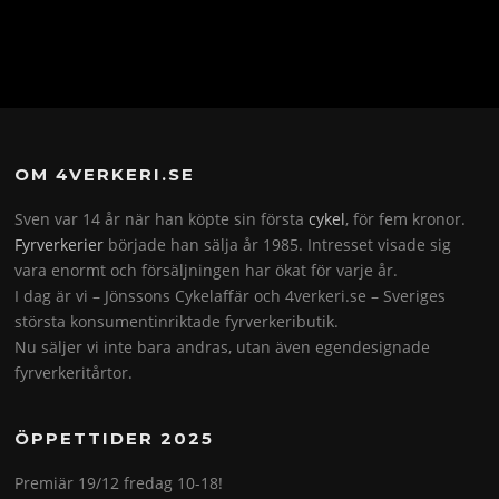
OM 4VERKERI.SE
Sven var 14 år när han köpte sin första
cykel
, för fem kronor.
Fyrverkerier
började han sälja år 1985. Intresset visade sig
vara enormt och försäljningen har ökat för varje år.
I dag är vi – Jönssons Cykelaffär och 4verkeri.se – Sveriges
största konsumentinriktade fyrverkeributik.
Nu säljer vi inte bara andras, utan även egendesignade
fyrverkeritårtor.
ÖPPETTIDER 2025
Premiär 19/12 fredag 10-18!