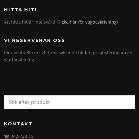
HITTA HIT!
Att hitta hit är inte svårt!
Klicka här för vägbeskrivning!
VI RESERVERAR OSS
för eventuella skrivfel, missvisande bilder, prisjusteringar och
slutförsäljning.
KONTAKT
☎ 042-720 35