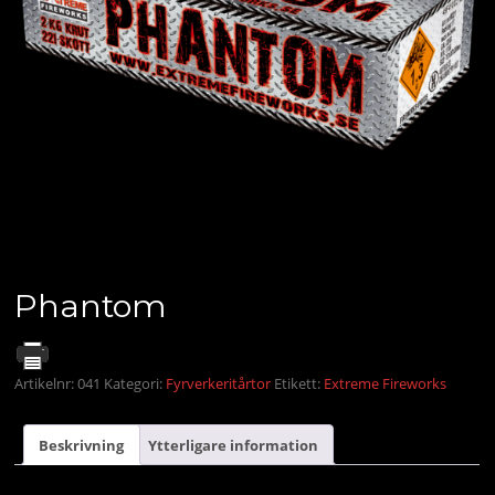
Phantom
Artikelnr:
041
Kategori:
Fyrverkeritårtor
Etikett:
Extreme Fireworks
Beskrivning
Ytterligare information