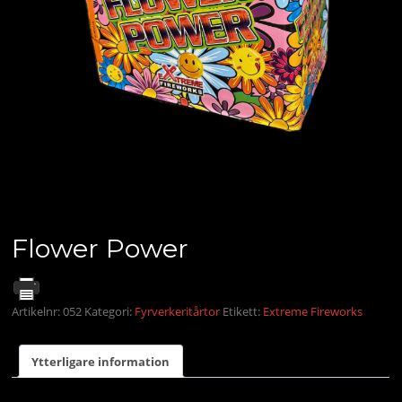
Flower Power
Artikelnr:
052
Kategori:
Fyrverkeritårtor
Etikett:
Extreme Fireworks
Ytterligare information