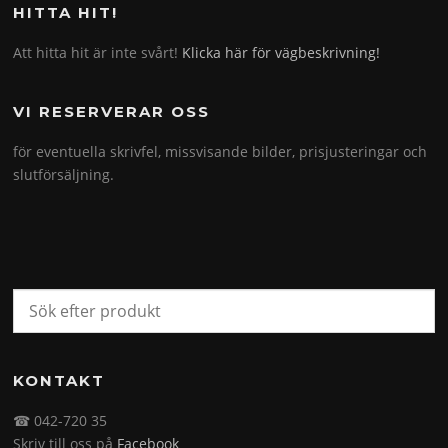
HITTA HIT!
Att hitta hit är inte svårt!
Klicka här för vägbeskrivning!
VI RESERVERAR OSS
för eventuella skrivfel, missvisande bilder, prisjusteringar och
slutförsäljning.
KONTAKT
☎ 042-720 35
Skriv till oss på
Facebook