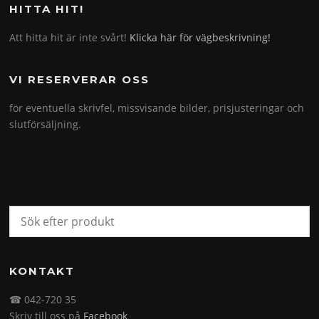
HITTA HIT!
Att hitta hit är inte svårt!
Klicka här för vägbeskrivning!
VI RESERVERAR OSS
för eventuella skrivfel, missvisande bilder, prisjusteringar och
slutförsäljning.
KONTAKT
☎ 042-720 35
Skriv till oss på
Facebook