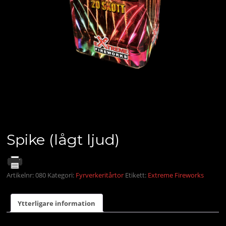
Spike (lågt ljud)
Artikelnr:
080
Kategori:
Fyrverkeritårtor
Etikett:
Extreme Fireworks
Ytterligare information