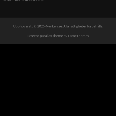
Upphovsrätt © 2026 4verkeri.se. Alla rättigheter förbehålls.
Screenr parallax theme
av FameThemes