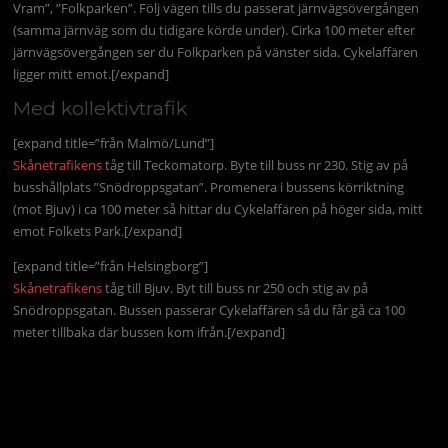
Vram”, ”Folkparken”. Följ vägen tills du passerat järnvägsövergången
(samma järnväg som du tidigare körde under). Cirka 100 meter efter
järnvägsövergången ser du Folkparken på vänster sida. Cykelaffären
ligger mitt emot.[/expand]
Med kollektivtrafik
[expand title=”från Malmö/Lund”]
Skånetrafikens
tåg till Teckomatorp. Byte till buss nr 230. Stig av på
busshållplats ”Snödroppsgatan”. Promenera i bussens körriktning
(mot Bjuv) i ca 100 meter så hittar du Cykelaffären på höger sida, mitt
emot Folkets Park.[/expand]
[expand title=”från Helsingborg”]
Skånetrafikens
tåg till Bjuv. Byt till buss nr 250 och stig av på
Snödroppsgatan. Bussen passerar Cykelaffären så du får gå ca 100
meter tillbaka där bussen kom ifrån.[/expand]