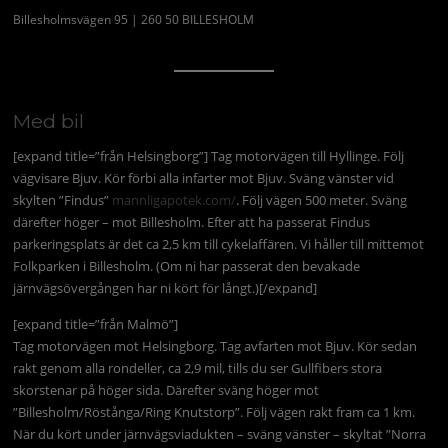
Billesholmsvägen 95 | 260 50 BILLESHOLM
Med bil
[expand title=”från Helsingborg”] Tag motorvägen till Hyllinge. Följ
vägvisare Bjuv. Kör förbi alla infarter mot Bjuv. Sväng vänster vid
skylten ”Findus”
mannligapotek.com/
. Följ vägen 500 meter. Sväng
därefter höger – mot Billesholm. Efter att ha passerat Findus
parkeringsplats är det ca 2,5 km till cykelaffären. Vi håller till mittemot
Folkparken i Billesholm. (Om ni har passerat den bevakade
järnvägsövergången har ni kört för långt.)[/expand]
[expand title=”från Malmö”]
Tag motorvägen mot Helsingborg. Tag avfarten mot Bjuv. Kör sedan
rakt genom alla rondeller, ca 2,9 mil, tills du ser Gullfibers stora
skorstenar på höger sida. Därefter sväng höger mot
”Billesholm/Röstånga/Ring Knutstorp”. Följ vägen rakt fram ca 1 km.
När du kört under järnvägsviadukten – sväng vänster – skyltat ”Norra