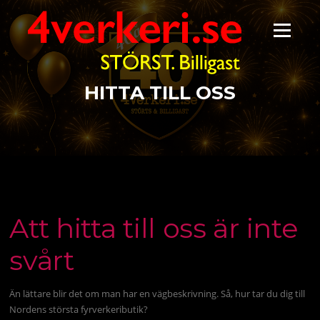
Hoppa
till
Meny
innehåll
HITTA TILL OSS
Att hitta till oss är inte
svårt
Än lättare blir det om man har en vägbeskrivning. Så, hur tar du dig till
Nordens största fyrverkeributik?