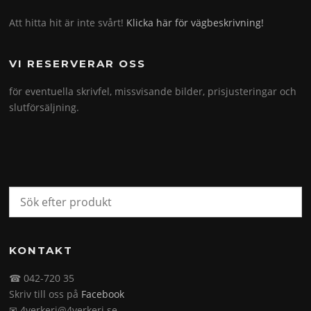
Att hitta hit är inte svårt!
Klicka här för vägbeskrivning!
VI RESERVERAR OSS
för eventuella skrivfel, missvisande bilder, prisjusteringar och
slutförsäljning.
KONTAKT
☎ 042-720 35
Skriv till oss på
Facebook
✉ 4verkeri@4verkeri.se