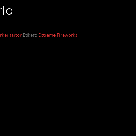
lo
rkeritårtor
Etikett:
Extreme Fireworks