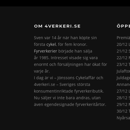
OM 4VERKERI.SE
ÖPP
Sven var 14 år när han köpte sin
Premiä
första
cykel
, för fem kronor.
20/12 
Fyrverkerier
började han sälja
21/12 
år 1985. Intresset visade sig vara
22/12 
enormt och försäljningen har ökat för
23/12 
varje år.
Julaft
I dag är vi – Jönssons Cykelaffär och
Juldag
4verkeri.se – Sveriges största
Annand
konsumentinriktade fyrverkeributik.
27/12 
Nu säljer vi inte bara andras, utan
28/12 
även egendesignade fyrverkeritårtor.
29/12 
30/12 
Nyårsa