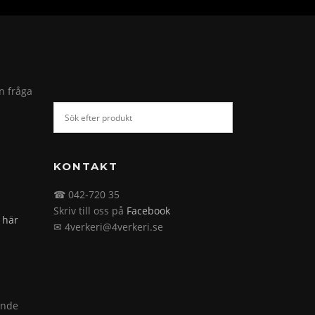
in fråga
KONTAKT
☎ 042-720 35
Skriv till oss på
Facebook
 här
✉ 4verkeri@4verkeri.se
ande