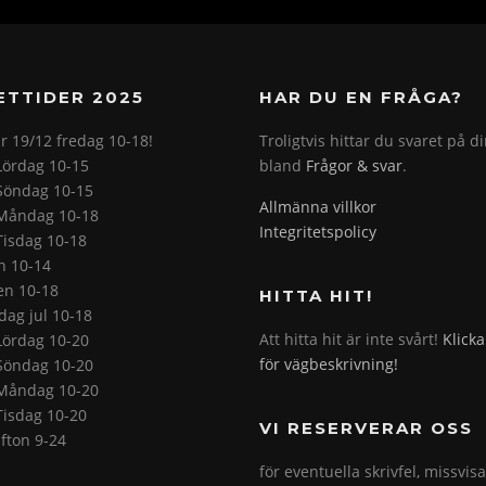
ETTIDER 2025
HAR DU EN FRÅGA?
r 19/12 fredag 10-18!
Troligtvis hittar du svaret på d
Lördag 10-15
bland
Frågor & svar
.
Söndag 10-15
Allmänna villkor
Måndag 10-18
Integritetspolicy
Tisdag 10-18
on 10-14
en 10-18
HITTA HIT!
ag jul 10-18
Att hitta hit är inte svårt!
Klicka
Lördag 10-20
för vägbeskrivning!
Söndag 10-20
Måndag 10-20
Tisdag 10-20
VI RESERVERAR OSS
fton 9-24
för eventuella skrivfel, missvis