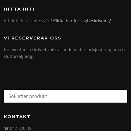
HITTA HIT!
Att hitta hit är inte svårt!
Klicka här för vägbeskrivning!
VI RESERVERAR OSS
för eventuella skrivfel, missvisande bilder, prisjusteringar och
slutförsäljning.
KONTAKT
☎ 042-720 35