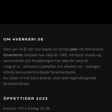
OM 4VERKERI.SE
Sven var 14 år när han köpte sin första
cykel
, för fem kronor.
Fyrverkerier
började han sälja år 1985. Intresset visade sig
vara enormt och försäljningen har ökat för varje år.
I dag är vi – Jönssons Cykelaffär och 4verkeri.se – Sveriges
största konsumentinriktade fyrverkeributik.
Nu säljer vi inte bara andras, utan även egendesignade
fyrverkeritårtor.
ÖPPETTIDER 2025
Premiär 19/12 fredag 10-18!