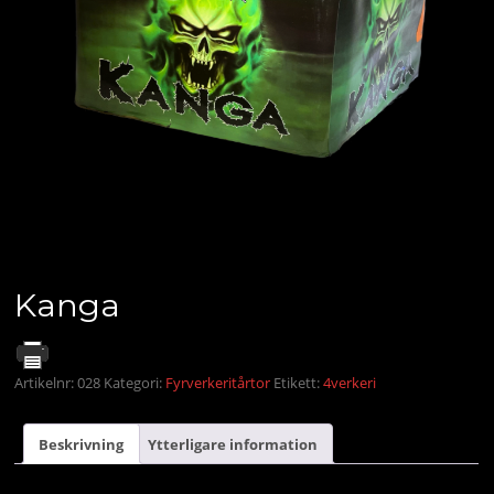
Kanga
Artikelnr:
028
Kategori:
Fyrverkeritårtor
Etikett:
4verkeri
Beskrivning
Ytterligare information