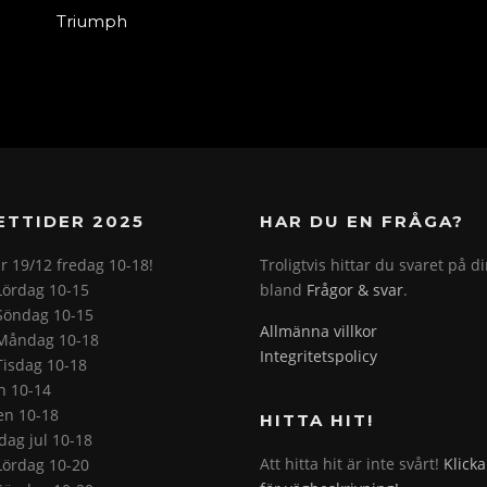
Triumph
ETTIDER 2025
HAR DU EN FRÅGA?
r 19/12 fredag 10-18!
Troligtvis hittar du svaret på d
Lördag 10-15
bland
Frågor & svar
.
Söndag 10-15
Allmänna villkor
Måndag 10-18
Integritetspolicy
Tisdag 10-18
on 10-14
en 10-18
HITTA HIT!
ag jul 10-18
Att hitta hit är inte svårt!
Klicka
Lördag 10-20