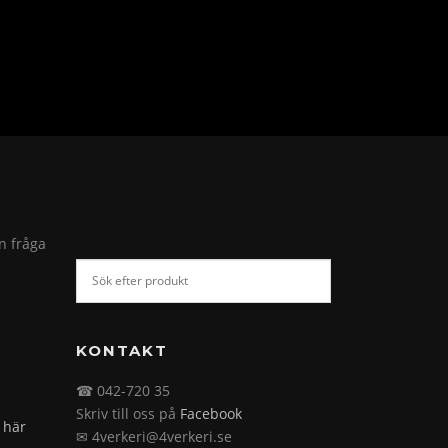
in fråga
KONTAKT
☎ 042-720 35
Skriv till oss på
Facebook
 här
✉ 4verkeri@4verkeri.se