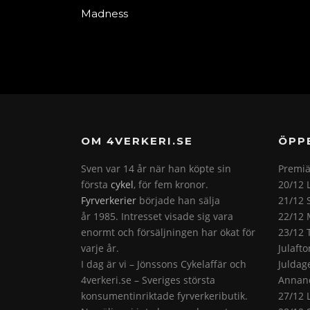
Madness
OM 4VERKERI.SE
ÖPP
Sven var 14 år när han köpte sin
Premiä
första
cykel
, för fem kronor.
20/12 
Fyrverkerier
började han sälja
21/12 
år 1985. Intresset visade sig vara
22/12 
enormt och försäljningen har ökat för
23/12 
varje år.
Julaft
I dag är vi – Jönssons Cykelaffär och
Juldag
4verkeri.se – Sveriges största
Annand
konsumentinriktade fyrverkeributik.
27/12 