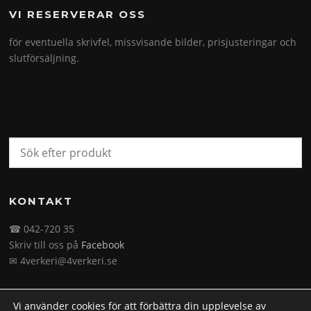
VI RESERVERAR OSS
för eventuella skrivfel, missvisande bilder, prisjusteringar och
slutförsäljning.
KONTAKT
☎ 042-720 35
Skriv till oss på
Facebook
✉ 4verkeri@4verkeri.se
Vi använder cookies för att förbättra din upplevelse av