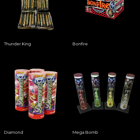
Thunder King
Bonfire
Diamond
Mega Bomb