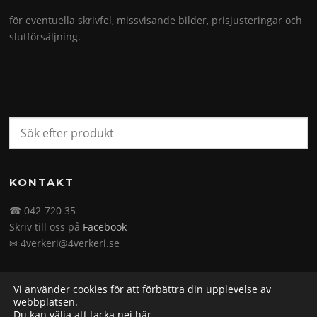
för eventuella skrivfel, missvisande bilder, prisjusteringar och
slutförsäljning.
KONTAKT
☎ 042-720 35
Skriv till oss på
Facebook
✉ 4verkeri@4verkeri.se
Vi använder cookies för att förbättra din upplevelse av
webbplatsen.
Du kan välja att tacka nej
här
.
Upphovsrätt © 2026 4verkeri.se. Alla rättigheter förbehålls.