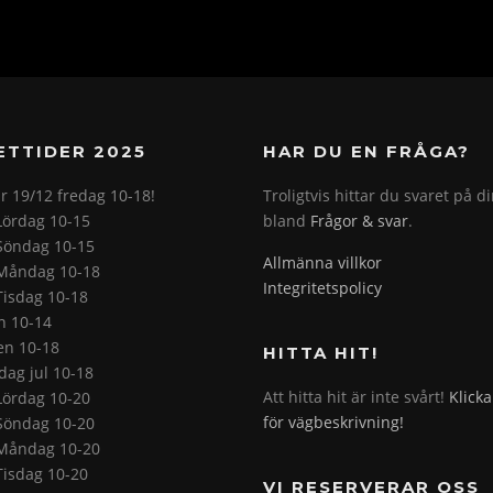
ETTIDER 2025
HAR DU EN FRÅGA?
r 19/12 fredag 10-18!
Troligtvis hittar du svaret på d
Lördag 10-15
bland
Frågor & svar
.
Söndag 10-15
Allmänna villkor
Måndag 10-18
Integritetspolicy
Tisdag 10-18
on 10-14
en 10-18
HITTA HIT!
ag jul 10-18
Att hitta hit är inte svårt!
Klicka
Lördag 10-20
för vägbeskrivning!
Söndag 10-20
Måndag 10-20
Tisdag 10-20
VI RESERVERAR OSS