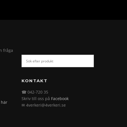
in fråga
KONTAKT
☎ 042-720 35
Skriv till oss på
Facebook
 här
✉ 4verkeri@4verkeri.se