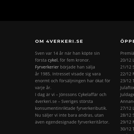
OM 4VERKERI.SE
ÖPP
Sven var 14 år när han köpte sin
Premiä
första
cykel
, för fem kronor.
20/12 
Fyrverkerier
började han sälja
21/12 
år 1985. Intresset visade sig vara
22/12 
enormt och försäljningen har ökat för
23/12 
varje år.
Julaft
I dag är vi – Jönssons Cykelaffär och
Juldag
4verkeri.se – Sveriges största
Annand
konsumentinriktade fyrverkeributik.
27/12 
Nu säljer vi inte bara andras, utan
28/12 
även egendesignade fyrverkeritårtor.
29/12 
30/12 