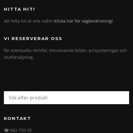
HITTA HIT!
Att hitta hit är inte svårt!
Klicka här för vägbeskrivning!
VI RESERVERAR OSS
för eventuella skrivfel, missvisande bilder, prisjusteringar och
slutförsäljning.
KONTAKT
☎ 042-720 35