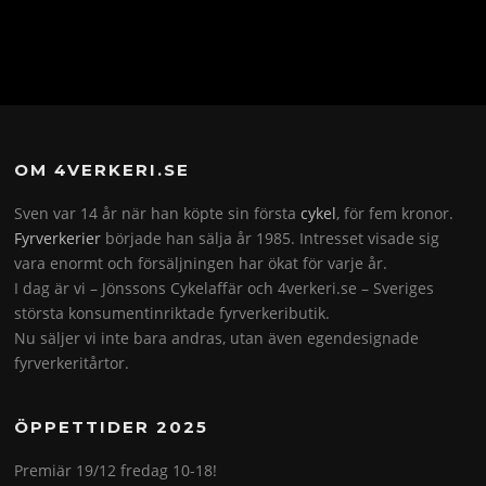
OM 4VERKERI.SE
Sven var 14 år när han köpte sin första
cykel
, för fem kronor.
Fyrverkerier
började han sälja år 1985. Intresset visade sig
vara enormt och försäljningen har ökat för varje år.
I dag är vi – Jönssons Cykelaffär och 4verkeri.se – Sveriges
största konsumentinriktade fyrverkeributik.
Nu säljer vi inte bara andras, utan även egendesignade
fyrverkeritårtor.
ÖPPETTIDER 2025
Premiär 19/12 fredag 10-18!