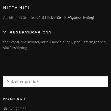
HITTA HIT!
Att hitta hit är inte svårt!
Klicka här för vägbeskrivning!
VI RESERVERAR OSS
för eventuella skrivfel, missvisande bilder, prisjusteringar och
slutförsäljning.
KONTAKT
☎ 042-720 35