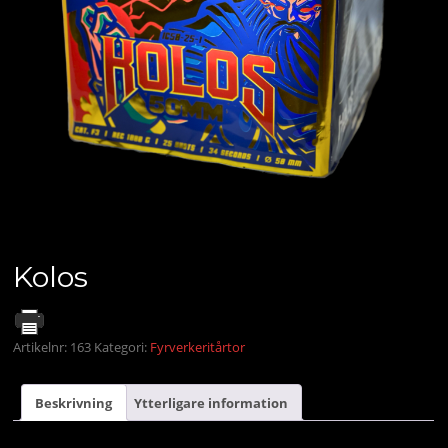
Kolos
Artikelnr:
163
Kategori:
Fyrverkeritårtor
Beskrivning
Ytterligare information