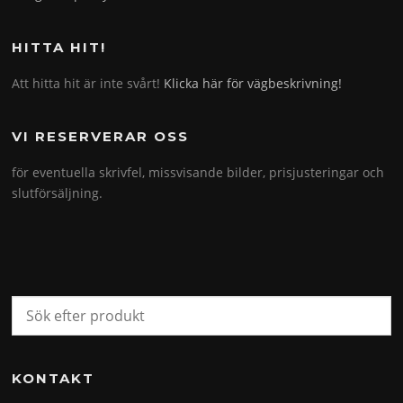
HITTA HIT!
Att hitta hit är inte svårt!
Klicka här för vägbeskrivning!
VI RESERVERAR OSS
för eventuella skrivfel, missvisande bilder, prisjusteringar och
slutförsäljning.
KONTAKT