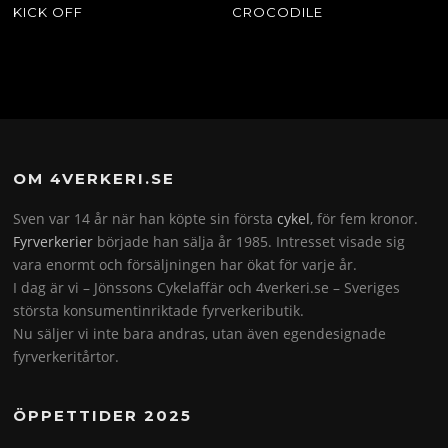
KICK OFF
CROCODILE
OM 4VERKERI.SE
Sven var 14 år när han köpte sin första
cykel
, för fem kronor.
Fyrverkerier
började han sälja år 1985. Intresset visade sig
vara enormt och försäljningen har ökat för varje år.
I dag är vi – Jönssons Cykelaffär och 4verkeri.se – Sveriges
största konsumentinriktade fyrverkeributik.
Nu säljer vi inte bara andras, utan även egendesignade
fyrverkeritårtor.
ÖPPETTIDER 2025