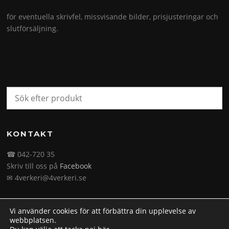
för eventuella skrivfel, missvisande bilder, prisjusteringar och
slutförsäljning.
KONTAKT
☎ 042-720 35
Skriv till oss på
Facebook
✉ 4verkeri@4verkeri.se
Vi använder cookies för att förbättra din upplevelse av
webbplatsen.