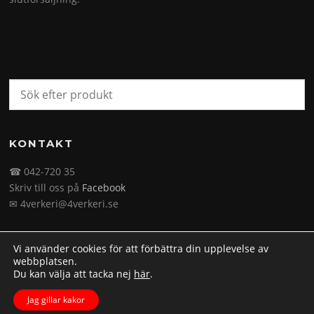
KONTAKT
☎ 042-720 35
Skriv till oss på
Facebook
✉ 4verkeri@4verkeri.se
Vi använder cookies för att förbättra din upplevelse av
webbplatsen.
Du kan välja att tacka nej
här
.
Upphovsrätt © 2026 4verkeri.se. Alla rättigheter förbehålls.
Jag gillar kakor
Screenr parallax theme
av FameThemes