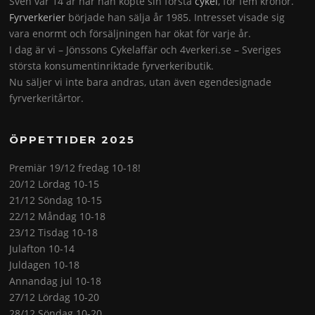
Sven var 14 år när han köpte sin första
cykel
, för fem kronor.
Fyrverkerier
började han sälja år 1985. Intresset visade sig
vara enormt och försäljningen har ökat för varje år.
I dag är vi – Jönssons Cykelaffär och 4verkeri.se – Sveriges
största konsumentinriktade fyrverkeributik.
Nu säljer vi inte bara andras, utan även egendesignade
fyrverkeritårtor.
ÖPPETTIDER 2025
Premiär 19/12 fredag 10-18!
20/12 Lördag 10-15
21/12 Söndag 10-15
22/12 Måndag 10-18
23/12 Tisdag 10-18
Julafton 10-14
Juldagen 10-18
Annandag jul 10-18
27/12 Lördag 10-20
28/12 Söndag 10-20