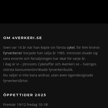
OM 4VERKERI.SE
Sven var 14 år när han köpte sin första
cykel
, för fem kronor.
Fyrverkerier
började han sälja år 1985. Intresset visade sig
vara enormt och försäljningen har ökat för varje år.
I dag är vi – Jönssons Cykelaffär och 4verkeri.se – Sveriges
största konsumentinriktade fyrverkeributik.
Nu säljer vi inte bara andras, utan även egendesignade
fyrverkeritårtor.
ÖPPETTIDER 2025
Premiär 19/12 fredag 10-18!