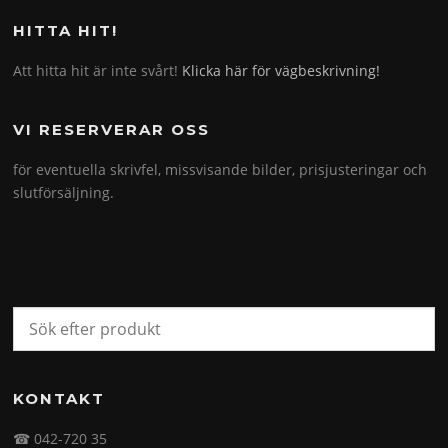
HITTA HIT!
Att hitta hit är inte svårt!
Klicka här för vägbeskrivning!
VI RESERVERAR OSS
för eventuella skrivfel, missvisande bilder, prisjusteringar och
slutförsäljning.
KONTAKT
☎ 042-720 35