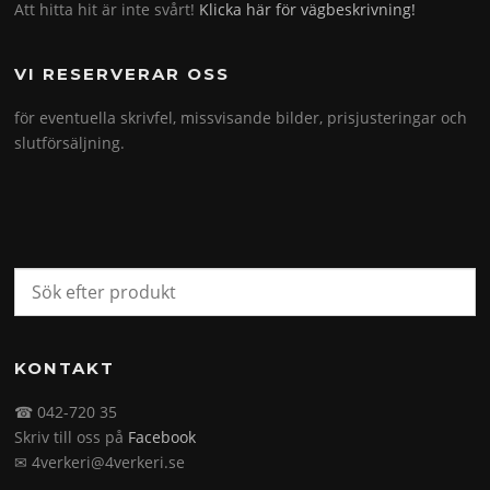
Att hitta hit är inte svårt!
Klicka här för vägbeskrivning!
VI RESERVERAR OSS
för eventuella skrivfel, missvisande bilder, prisjusteringar och
slutförsäljning.
KONTAKT
☎ 042-720 35
Skriv till oss på
Facebook
✉ 4verkeri@4verkeri.se