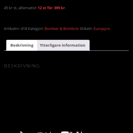
45 kr st, alternativt
12 st för 399 kr
.
Artikelnr:
418
Kategori:
Bomber & Bombrör
Etikett:
Europyro
Beskrivning
Ytterligare information
BESKRIVNING