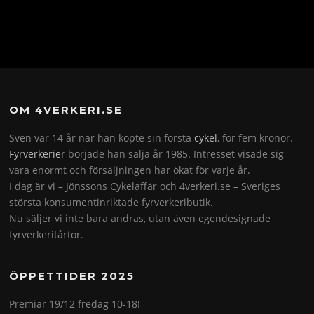
OM 4VERKERI.SE
Sven var 14 år när han köpte sin första
cykel
, för fem kronor.
Fyrverkerier
började han sälja år 1985. Intresset visade sig
vara enormt och försäljningen har ökat för varje år.
I dag är vi – Jönssons Cykelaffär och 4verkeri.se – Sveriges
största konsumentinriktade fyrverkeributik.
Nu säljer vi inte bara andras, utan även egendesignade
fyrverkeritårtor.
ÖPPETTIDER 2025
Premiär 19/12 fredag 10-18!