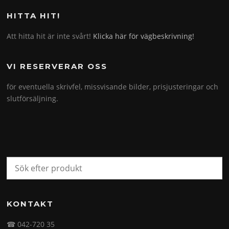
HITTA HIT!
Att hitta hit är inte svårt!
Klicka här för vägbeskrivning!
VI RESERVERAR OSS
för eventuella skrivfel, missvisande bilder, prisjusteringar och
slutförsäljning.
KONTAKT
☎ 042-720 35