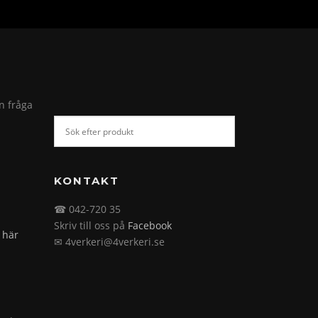
in fråga
KONTAKT
☎ 042-720 35
Skriv till oss på
Facebook
 här
✉ 4verkeri@4verkeri.se