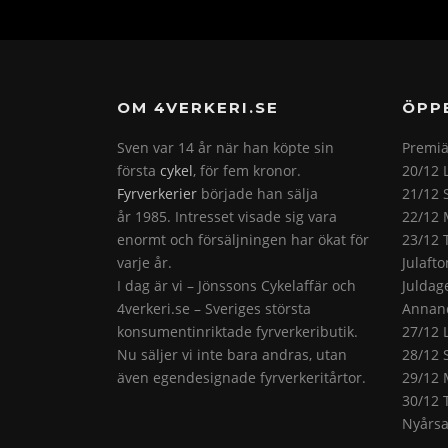
OM 4VERKERI.SE
ÖPP
Sven var 14 år när han köpte sin
Premiä
första
cykel
, för fem kronor.
20/12 
Fyrverkerier
började han sälja
21/12 
år 1985. Intresset visade sig vara
22/12 
enormt och försäljningen har ökat för
23/12 
varje år.
Julaft
I dag är vi – Jönssons Cykelaffär och
Juldag
4verkeri.se – Sveriges största
Annand
konsumentinriktade fyrverkeributik.
27/12 
Nu säljer vi inte bara andras, utan
28/12 
även egendesignade fyrverkeritårtor.
29/12 
30/12 
Nyårsa