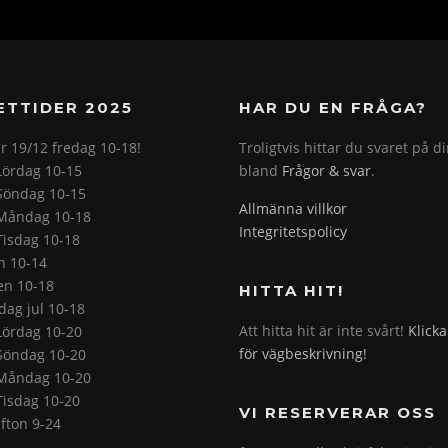
ETTIDER 2025
HAR DU EN FRÅGA?
r 19/12 fredag 10-18!
Troligtvis hittar du svaret på d
Lördag 10-15
bland
Frågor & svar
.
Söndag 10-15
Allmänna villkor
Måndag 10-18
Integritetspolicy
Tisdag 10-18
on 10-14
en 10-18
HITTA HIT!
ag jul 10-18
Att hitta hit är inte svårt!
Klicka
Lördag 10-20
för vägbeskrivning!
Söndag 10-20
Måndag 10-20
Tisdag 10-20
VI RESERVERAR OSS
fton 9-24