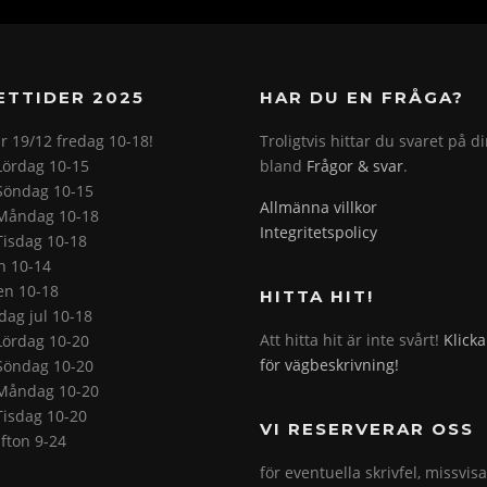
ETTIDER 2025
HAR DU EN FRÅGA?
r 19/12 fredag 10-18!
Troligtvis hittar du svaret på d
Lördag 10-15
bland
Frågor & svar
.
Söndag 10-15
Allmänna villkor
Måndag 10-18
Integritetspolicy
Tisdag 10-18
on 10-14
en 10-18
HITTA HIT!
ag jul 10-18
Att hitta hit är inte svårt!
Klicka
Lördag 10-20
för vägbeskrivning!
Söndag 10-20
Måndag 10-20
Tisdag 10-20
VI RESERVERAR OSS
fton 9-24
för eventuella skrivfel, missvis