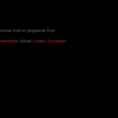
vslutas med en poppande final
rkeritårtor
Etikett:
Linders Fyrverkeri