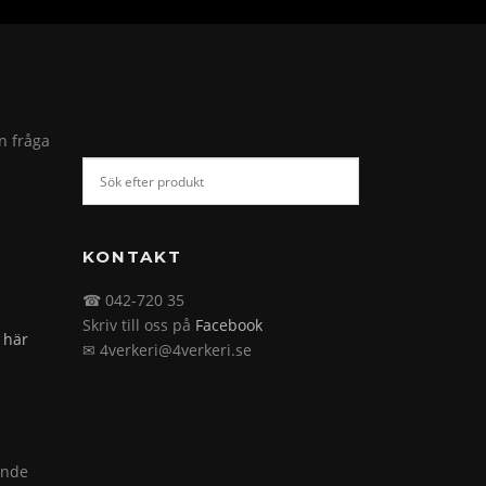
in fråga
KONTAKT
☎ 042-720 35
Skriv till oss på
Facebook
 här
✉ 4verkeri@4verkeri.se
ande