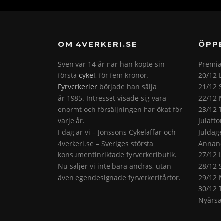
OM 4VERKERI.SE
ÖPP
Sven var 14 år när han köpte sin
Premiä
första
cykel
, för fem kronor.
20/12 
Fyrverkerier
började han sälja
21/12 
år 1985. Intresset visade sig vara
22/12 
enormt och försäljningen har ökat för
23/12 
varje år.
Julaft
I dag är vi – Jönssons Cykelaffär och
Juldag
4verkeri.se – Sveriges största
Annand
konsumentinriktade fyrverkeributik.
27/12 
Nu säljer vi inte bara andras, utan
28/12 
även egendesignade fyrverkeritårtor.
29/12 
30/12 
Nyårsa