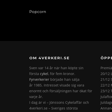
Popcorn
OM 4VERKERI.SE
ÖPP
Sven var 14 år när han köpte sin
Premiä
första
cykel
, för fem kronor.
20/12 
Fyrverkerier
började han sälja
21/12 
år 1985. Intresset visade sig vara
22/12 
enormt och försäljningen har ökat för
23/12 
varje år.
Julaft
I dag är vi – Jönssons Cykelaffär och
Juldag
4verkeri.se – Sveriges största
Annand