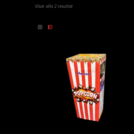
Sortera
Visar alla 2 resultat
efter
popularitet