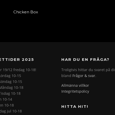
Chicken Box
ETTIDER 2025
HAR DU EN FRÅGA?
r 19/12 fredag 10-18!
Troligtvis hittar du svaret på d
Lördag 10-15
bland
Frågor & svar
.
Söndag 10-15
Allmänna villkor
Måndag 10-18
Integritetspolicy
Tisdag 10-18
on 10-14
en 10-18
HITTA HIT!
ag jul 10-18