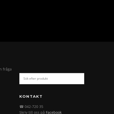
in fråga
KONTAKT
☎ 042-720 35
Skriv till oss på
Facebook