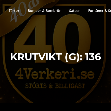
Tårtor
Bomber & Bombrör
Satser
Fontäner & S
KRUTVIKT (G):
136