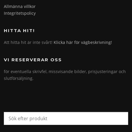
Allmänna villkor
Integritetspolicy
HITTA HIT!
Att hitta hit är inte svårt!
Klicka här för vägbeskrivning!
VI RESERVERAR OSS
för eventuella skrivfel, missvisande bilder, prisjusteringar och
slutförsäljning.