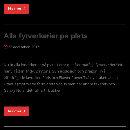
läs mer
Alla fyrverkerier på plats
22 december, 2016
Nu är alla fyrverkerier på plats! Letar du efter maffiga fyrverkerier? Nu
har vi fått in: Indy, Daytona, Sun explosion och Dragon. Två
efterfrågade favoriter: Paris och Flower Power Två nya raketsatser:
Uranus (motsvarar förra årets Venus men har andra raketer) och
Galaxy Nu är det full fart i butiken…
läs mer