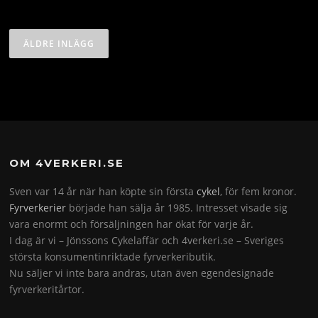
Inläggsnavigering
ÄLDRE INLÄGG
OM 4VERKERI.SE
Sven var 14 år när han köpte sin första
cykel
, för fem kronor.
Fyrverkerier
började han sälja år 1985. Intresset visade sig
vara enormt och försäljningen har ökat för varje år.
I dag är vi – Jönssons Cykelaffär och 4verkeri.se – Sveriges
största konsumentinriktade fyrverkeributik.
Nu säljer vi inte bara andras, utan även egendesignade
fyrverkeritårtor.