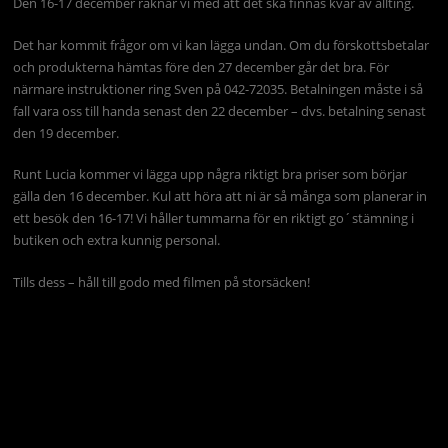
Den 16-17 december räknar vi med att det ska finnas kvar av allting.
Det har kommit frågor om vi kan lägga undan. Om du förskottsbetalar
och produkterna hämtas före den 27 december går det bra. För
närmare instruktioner ring Sven på 042-72035. Betalningen måste i så
fall vara oss till handa senast den 22 december – dvs. betalning senast
den 19 december.
Runt Lucia kommer vi lägga upp några riktigt bra priser som börjar
gälla den 16 december. Kul att höra att ni är så många som planerar in
ett besök den 16-17! Vi håller tummarna för en riktigt go´stämning i
butiken och extra kunnig personal.
Tills dess – håll till godo med filmen på storsäcken!