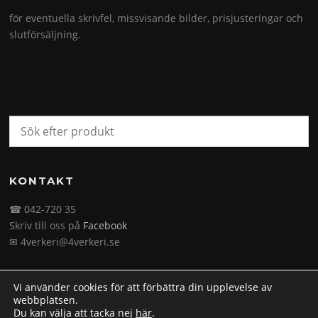
för eventuella skrivfel, missvisande bilder, prisjusteringar och
slutförsäljning.
KONTAKT
☎ 042-720 35
Skriv till oss på
Facebook
✉ 4verkeri@4verkeri.se
Vi använder cookies för att förbättra din upplevelse av
webbplatsen.
Du kan välja att tacka nej
här
.
Upphovsrätt © 2026 4verkeri.se. Alla rättigheter förbehålls.