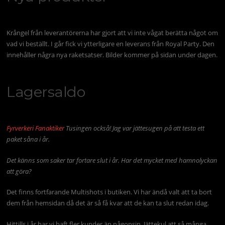
Krångel från leverantörerna har gjort att vi inte vågat berätta något om
vad vi beställt. I går fick vi ytterligare en leverans från Royal Party. Den
innehåller några nya raketsatser. Bilder kommer på sidan under dagen.
Lagersaldo
Fyrverkeri Fanaktiker
Tusingen också! Jag var jättesugen på att testa ett
paket såna i år.
Det känns som saker tar fortare slut i år. Har det mycket med hamnolyckan
att göra?
Det finns fortfarande Multishots i butiken. Vi har ändå valt att ta bort
dem från hemsidan då det är så få kvar att de kan ta slut redan idag.
Hittills i år har vi haft fler kunder än någonsin. Jättekul att så många