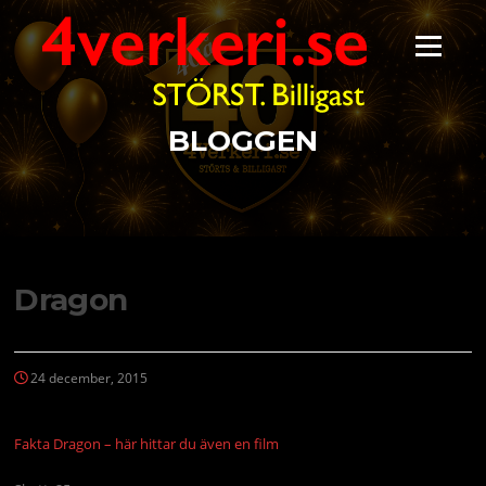
Hoppa
till
Meny
innehåll
BLOGGEN
Dragon
24 december, 2015
Fakta Dragon – här hittar du även en film