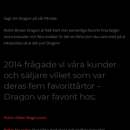
Sagt om Dragon på vår FB-sida
Robin Brown Dragon är helt klart min personliga favorit! Fina färger,
stora krevader och feta smällar! Är det en tårta som ska vara med på er
inköpslista så är det just Dragon!
2014 frågade vi våra kunder
och säljare vilket som var
deras fem favorittårtor –
Dragon var favorit hos;
Robin Vilden Magnusson
Robin Nicander
: Stor tårta med stora och kraftiga krevader,