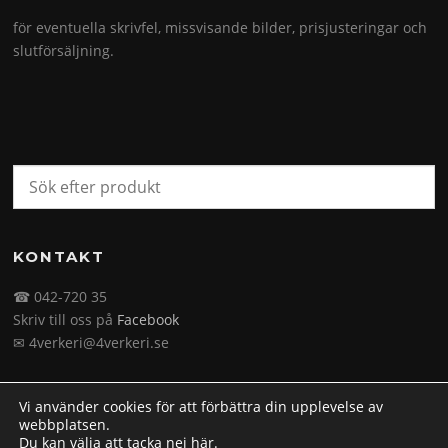
för eventuella skrivfel, missvisande bilder, prisjusteringar och
slutförsäljning.
KONTAKT
☎ 042-720 35
Skriv till oss på
Facebook
✉ 4verkeri@4verkeri.se
Vi använder cookies för att förbättra din upplevelse av
webbplatsen.
Du kan välja att tacka nej
här
.
Upphovsrätt © 2026 4verkeri.se. Alla rättigheter förbehålls.