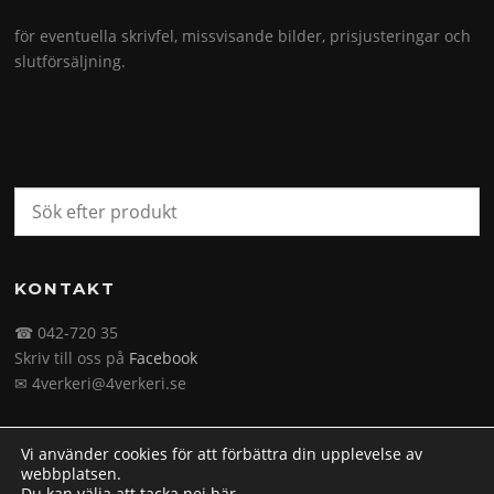
för eventuella skrivfel, missvisande bilder, prisjusteringar och
slutförsäljning.
KONTAKT
☎ 042-720 35
Skriv till oss på
Facebook
✉ 4verkeri@4verkeri.se
Vi använder cookies för att förbättra din upplevelse av
webbplatsen.
Du kan välja att tacka nej
här
.