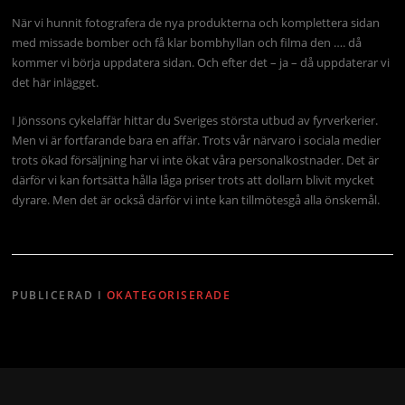
När vi hunnit fotografera de nya produkterna och komplettera sidan
med missade bomber och få klar bombhyllan och filma den …. då
kommer vi börja uppdatera sidan. Och efter det – ja – då uppdaterar vi
det här inlägget.
I Jönssons cykelaffär hittar du Sveriges största utbud av fyrverkerier.
Men vi är fortfarande bara en affär. Trots vår närvaro i sociala medier
trots ökad försäljning har vi inte ökat våra personalkostnader. Det är
därför vi kan fortsätta hålla låga priser trots att dollarn blivit mycket
dyrare. Men det är också därför vi inte kan tillmötesgå alla önskemål.
PUBLICERAD I
OKATEGORISERADE