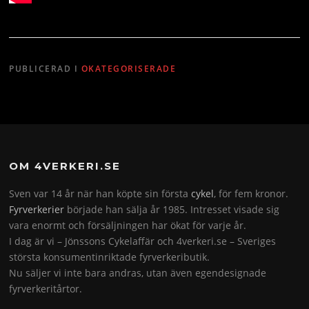
PUBLICERAD I
OKATEGORISERADE
OM 4VERKERI.SE
Sven var 14 år när han köpte sin första
cykel
, för fem kronor.
Fyrverkerier
började han sälja år 1985. Intresset visade sig
vara enormt och försäljningen har ökat för varje år.
I dag är vi – Jönssons Cykelaffär och 4verkeri.se – Sveriges
största konsumentinriktade fyrverkeributik.
Nu säljer vi inte bara andras, utan även egendesignade
fyrverkeritårtor.