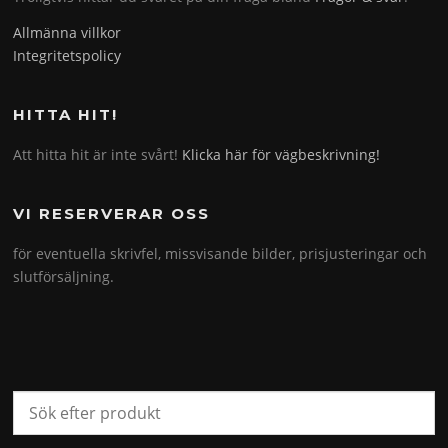
Allmänna villkor
Integritetspolicy
HITTA HIT!
Att hitta hit är inte svårt!
Klicka här för vägbeskrivning!
VI RESERVERAR OSS
för eventuella skrivfel, missvisande bilder, prisjusteringar och
slutförsäljning.