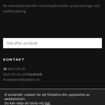
för eventuella skrivfel, missvisande bilder, prisjusteringar och
slutförsäljning.
KONTAKT
☎ 042-720 35
Skriv till oss på
Facebook
✉ 4verkeri@4verkeri.se
Vi använder cookies för att förbättra din upplevelse av
webbplatsen.
Du kan välja att tacka nej
här
.
Upphovsrätt © 2026 4verkeri.se. Alla rättigheter förbehålls.