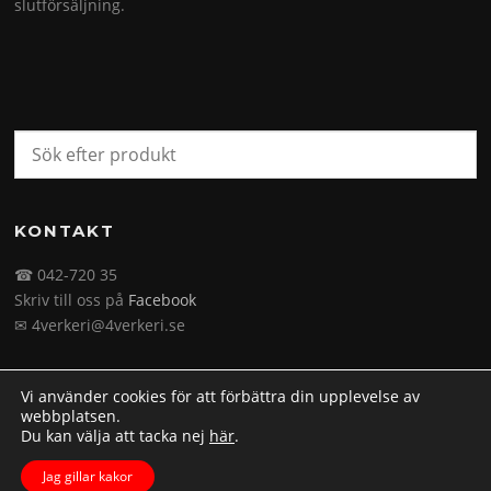
slutförsäljning.
KONTAKT
☎ 042-720 35
Skriv till oss på
Facebook
✉ 4verkeri@4verkeri.se
Vi använder cookies för att förbättra din upplevelse av
webbplatsen.
Du kan välja att tacka nej
här
.
Upphovsrätt © 2026 4verkeri.se. Alla rättigheter förbehålls.
Jag gillar kakor
Screenr parallax theme
av FameThemes