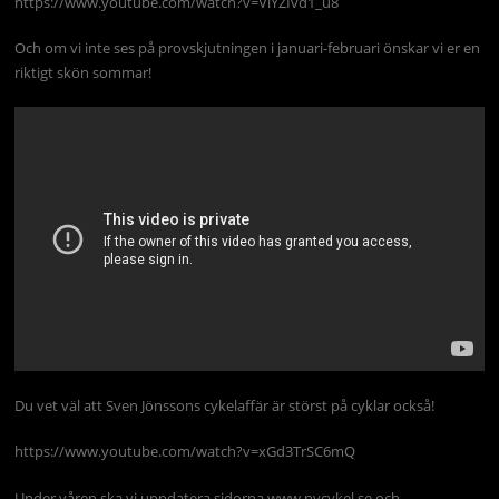
https://www.youtube.com/watch?v=VlYZIvd1_u8
Och om vi inte ses på provskjutningen i januari-februari önskar vi er en
riktigt skön sommar!
Du vet väl att Sven Jönssons cykelaffär är störst på cyklar också!
https://www.youtube.com/watch?v=xGd3TrSC6mQ
Under våren ska vi uppdatera sidorna www.nycykel.se och