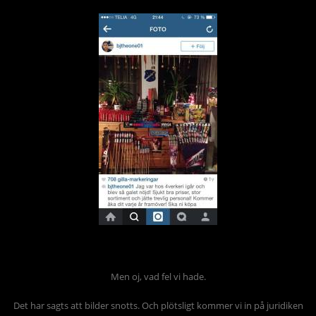
Men oj, vad fel vi hade.
Det har sagts att bilder snotts. Och plötsligt kommer vi in på juridiken