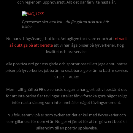
och regler om upphovsrätt. Allt det där får vi ta nästa år.
Fyrverkerier ska vara kul – du får gärna dela den här
bilden
Nu har vi högsäsong i butiken. Antagligen tack vare er och att
ni varit
så duktiga på att berätta
att vi har låga priser på fyrverkerier, hög
kvalitet och bra service.
Alla positiva ord gör oss glada och sporrar oss till att jaga ännu bättre
priser på fyrverkerier, jobba ännu snabbare, ge er ännu bättre service.
STORT TACK!!!
Men – allt gnäll på FB de senaste dagarna har gjort att vi bestämt oss
för att inte ordna fler tävlingar. Istället får vi försöka göra något roligt
inför nästa säsong som inte innehåller något tävlingsmoment.
Nu fokuserar vi på er som tycker att det är kul med fyrverkerier och
som gillar oss för dem vi är. Nu ger vi järnet för att ni göra ert besök i
Billesholm till en positiv upplevelse.