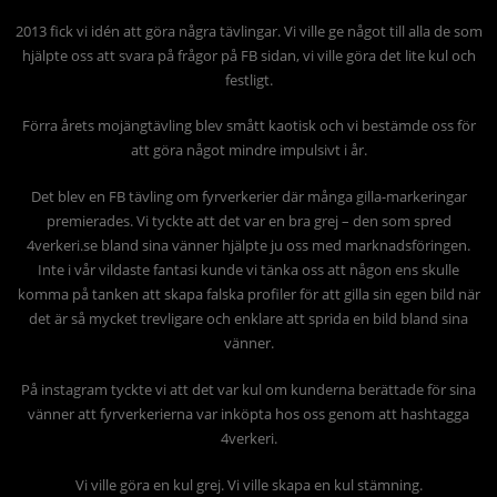
2013 fick vi idén att göra några tävlingar. Vi ville ge något till alla de som
hjälpte oss att svara på frågor på FB sidan, vi ville göra det lite kul och
festligt.
Förra årets mojängtävling blev smått kaotisk och vi bestämde oss för
att göra något mindre impulsivt i år.
Det blev en FB tävling om fyrverkerier där många gilla-markeringar
premierades. Vi tyckte att det var en bra grej – den som spred
4verkeri.se bland sina vänner hjälpte ju oss med marknadsföringen.
Inte i vår vildaste fantasi kunde vi tänka oss att någon ens skulle
komma på tanken att skapa falska profiler för att gilla sin egen bild när
det är så mycket trevligare och enklare att sprida en bild bland sina
vänner.
På instagram tyckte vi att det var kul om kunderna berättade för sina
vänner att fyrverkerierna var inköpta hos oss genom att hashtagga
4verkeri.
Vi ville göra en kul grej. Vi ville skapa en kul stämning.