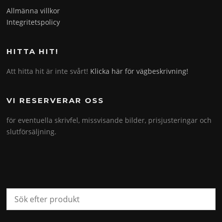
Allmänna villkor
Integritetspolicy
HITTA HIT!
Att hitta hit är inte svårt!
Klicka här för vägbeskrivning!
VI RESERVERAR OSS
för eventuella skrivfel, missvisande bilder, prisjusteringar och
slutförsäljning.