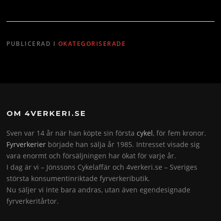
PUBLICERAD I
OKATEGORISERADE
OM 4VERKERI.SE
Sven var 14 år när han köpte sin första
cykel
, för fem kronor.
Fyrverkerier
började han sälja år 1985. Intresset visade sig
vara enormt och försäljningen har ökat för varje år.
I dag är vi – Jönssons Cykelaffär och 4verkeri.se – Sveriges
största konsumentinriktade fyrverkeributik.
Nu säljer vi inte bara andras, utan även egendesignade
fyrverkeritårtor.