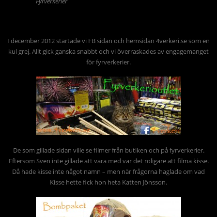
Fyrverkerier
I december 2012 startade vi FB sidan och hemsidan 4verkeri.se som en
kul grej. Allt gick ganska snabbt och vi överraskades av engagemanget
för fyrverkerier.
De som gillade sidan ville se filmer från butiken och på fyrverkerier.
Eftersom Sven inte gillade att vara med var det roligare att filma kisse.
Då hade kisse inte något namn – men när frågorna haglade om vad
Kisse hette fick hon heta Katten Jönsson.