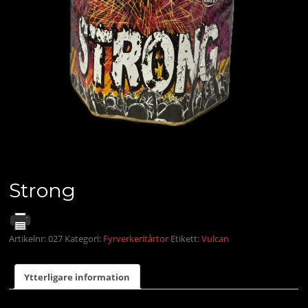
Strong
Artikelnr:
027
Kategori:
Fyrverkeritårtor
Etikett:
Vulcan
Ytterligare information