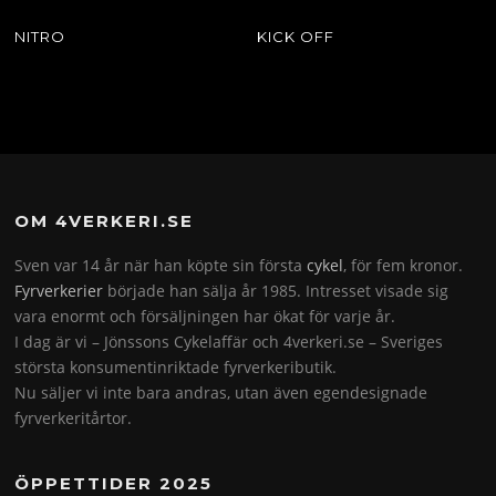
NITRO
KICK OFF
OM 4VERKERI.SE
Sven var 14 år när han köpte sin första
cykel
, för fem kronor.
Fyrverkerier
började han sälja år 1985. Intresset visade sig
vara enormt och försäljningen har ökat för varje år.
I dag är vi – Jönssons Cykelaffär och 4verkeri.se – Sveriges
största konsumentinriktade fyrverkeributik.
Nu säljer vi inte bara andras, utan även egendesignade
fyrverkeritårtor.
ÖPPETTIDER 2025