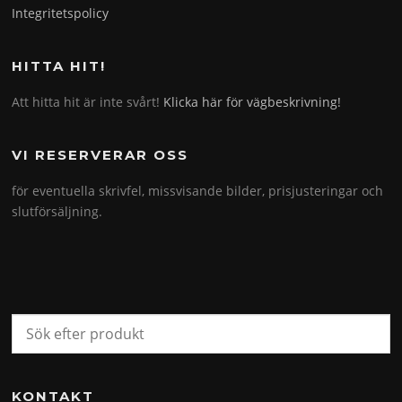
Integritetspolicy
HITTA HIT!
Att hitta hit är inte svårt!
Klicka här för vägbeskrivning!
VI RESERVERAR OSS
för eventuella skrivfel, missvisande bilder, prisjusteringar och
slutförsäljning.
KONTAKT