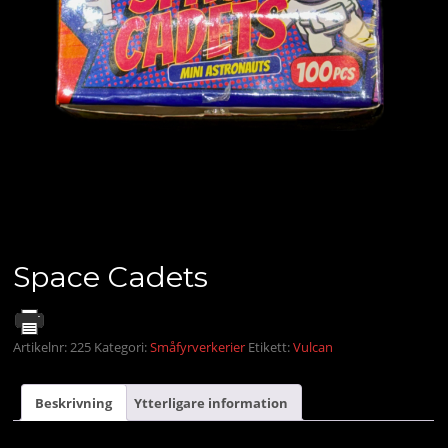
Space Cadets
Artikelnr:
225
Kategori:
Småfyrverkerier
Etikett:
Vulcan
Beskrivning
Ytterligare information