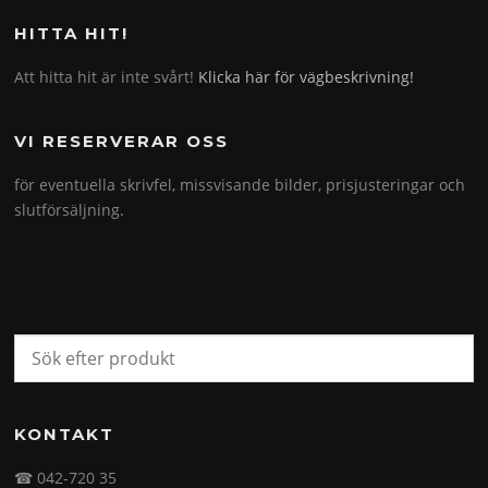
HITTA HIT!
Att hitta hit är inte svårt!
Klicka här för vägbeskrivning!
VI RESERVERAR OSS
för eventuella skrivfel, missvisande bilder, prisjusteringar och
slutförsäljning.
KONTAKT
☎ 042-720 35