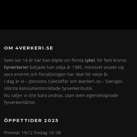
OM 4VERKERI.SE
Sven var 14 år när han köpte sin första
cykel
, för fem kronor.
Fyrverkerier
började han sälja år 1985. Intresset visade sig
vara enormt och försäljningen har ökat för varje år.
I dag är vi – Jönssons Cykelaffär och 4verkeri.se – Sveriges
största konsumentinriktade fyrverkeributik.
Nu säljer vi inte bara andras, utan även egendesignade
fyrverkeritårtor.
ÖPPETTIDER 2025
Premiär 19/12 fredag 10-18!