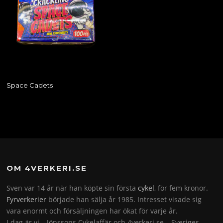
Space Cadets
OM 4VERKERI.SE
Sven var 14 år när han köpte sin första
cykel
, för fem kronor.
Fyrverkerier
började han sälja år 1985. Intresset visade sig
vara enormt och försäljningen har ökat för varje år.
I dag är vi – Jönssons Cykelaffär och 4verkeri.se – Sveriges