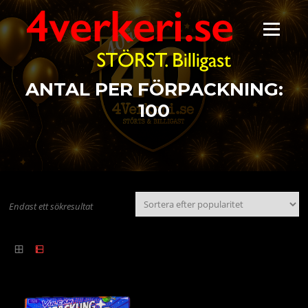
Hoppa
till
Meny
innehåll
ANTAL PER FÖRPACKNING:
100
Endast ett sökresultat