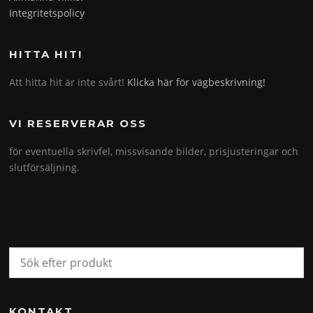
Integritetspolicy
HITTA HIT!
Att hitta hit är inte svårt!
Klicka här för vägbeskrivning!
VI RESERVERAR OSS
för eventuella skrivfel, missvisande bilder, prisjusteringar och
slutförsäljning.
KONTAKT