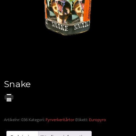
Snake
Köp för 149 kronor styck eller 3 stycken för 399
kronor
Artikelnr:
036
Kategori:
Fyrverkeritårtor
Etikett:
Europyro