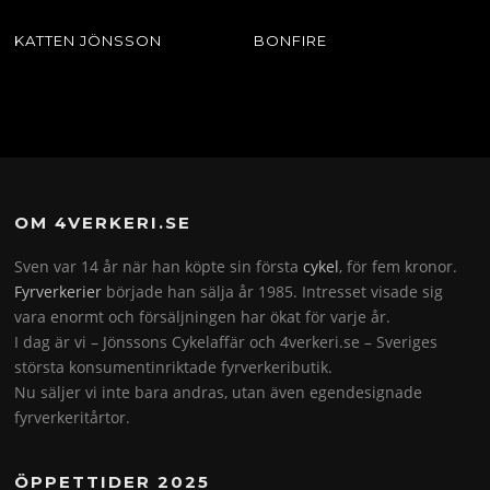
KATTEN JÖNSSON
BONFIRE
OM 4VERKERI.SE
Sven var 14 år när han köpte sin första
cykel
, för fem kronor.
Fyrverkerier
började han sälja år 1985. Intresset visade sig
vara enormt och försäljningen har ökat för varje år.
I dag är vi – Jönssons Cykelaffär och 4verkeri.se – Sveriges
största konsumentinriktade fyrverkeributik.
Nu säljer vi inte bara andras, utan även egendesignade
fyrverkeritårtor.
ÖPPETTIDER 2025