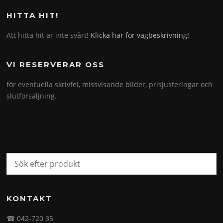
HITTA HIT!
Att hitta hit är inte svårt!
Klicka här för vägbeskrivning!
VI RESERVERAR OSS
för eventuella skrivfel, missvisande bilder, prisjusteringar och
slutförsäljning.
KONTAKT
☎ 042-720 35