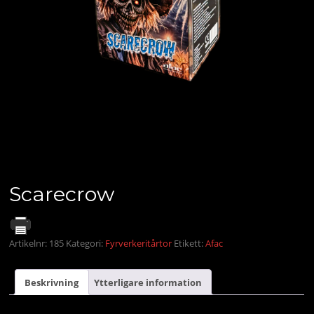
Scarecrow
Artikelnr:
185
Kategori:
Fyrverkeritårtor
Etikett:
Afac
Beskrivning
Ytterligare information