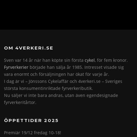
OM 4VERKERI.SE
Sven var 14 år när han köpte sin första
cykel
, för fem kronor.
Fyrverkerier
började han sälja år 1985. Intresset visade sig
vara enormt och försäljningen har ökat för varje år.
I dag är vi – Jönssons Cykelaffär och 4verkeri.se – Sveriges
största konsumentinriktade fyrverkeributik.
Nu säljer vi inte bara andras, utan även egendesignade
fyrverkeritårtor.
ÖPPETTIDER 2025
Premiär 19/12 fredag 10-18!