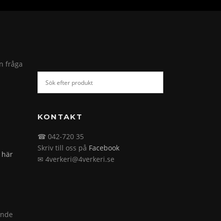
in fråga
KONTAKT
☎ 042-720 35
Skriv till oss på
Facebook
 här
✉ 4verkeri@4verkeri.se
ande