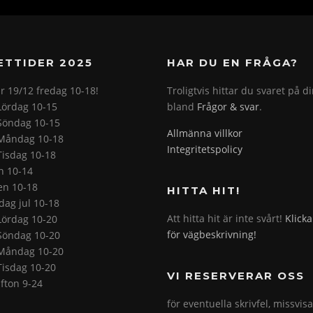
ETTIDER 2025
HAR DU EN FRÅGA?
r 19/12 fredag 10-18!
Troligtvis hittar du svaret på d
Lördag 10-15
bland
Frågor & svar
.
Söndag 10-15
Allmänna villkor
Måndag 10-18
Integritetspolicy
Tisdag 10-18
on 10-14
en 10-18
HITTA HIT!
ag jul 10-18
Att hitta hit är inte svårt!
Klicka
Lördag 10-20
för vägbeskrivning!
Söndag 10-20
Måndag 10-20
Tisdag 10-20
VI RESERVERAR OSS
fton 9-24
för eventuella skrivfel, missvis