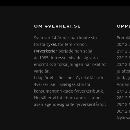
OM 4VERKERI.SE
ÖPP
Sven var 14 år när han köpte sin
Premiä
första
cykel
, för fem kronor.
20/12 
Fyrverkerier
började han sälja
21/12 
år 1985. Intresset visade sig vara
22/12 
enormt och försäljningen har ökat för
23/12 
varje år.
Julaft
I dag är vi – Jönssons Cykelaffär och
Juldag
4verkeri.se – Sveriges största
Annand
konsumentinriktade fyrverkeributik.
27/12 
Nu säljer vi inte bara andras, utan
28/12 
även egendesignade fyrverkeritårtor.
29/12 
30/12 
Nyårsa