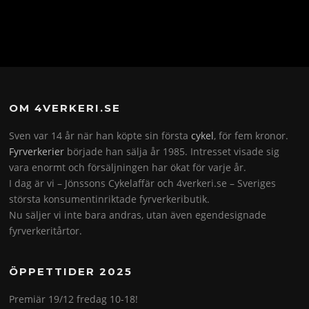
OM 4VERKERI.SE
Sven var 14 år när han köpte sin första
cykel
, för fem kronor.
Fyrverkerier
började han sälja år 1985. Intresset visade sig
vara enormt och försäljningen har ökat för varje år.
I dag är vi – Jönssons Cykelaffär och 4verkeri.se – Sveriges
största konsumentinriktade fyrverkeributik.
Nu säljer vi inte bara andras, utan även egendesignade
fyrverkeritårtor.
ÖPPETTIDER 2025
Premiär 19/12 fredag 10-18!