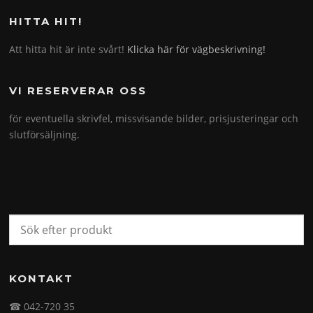
HITTA HIT!
Att hitta hit är inte svårt!
Klicka här för vägbeskrivning!
VI RESERVERAR OSS
för eventuella skrivfel, missvisande bilder, prisjusteringar och
slutförsäljning.
KONTAKT
☎ 042-720 35