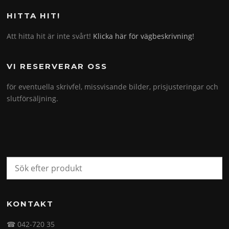
HITTA HIT!
Att hitta hit är inte svårt!
Klicka här för vägbeskrivning!
VI RESERVERAR OSS
för eventuella skrivfel, missvisande bilder, prisjusteringar och
slutförsäljning.
KONTAKT
☎ 042-720 35