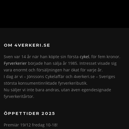
OM 4VERKERI.SE
Sven var 14 år när han köpte sin första
cykel
, för fem kronor.
Fyrverkerier
började han sälja år 1985. Intresset visade sig
vara enormt och försäljningen har ökat för varje år.
I dag är vi – Jönssons Cykelaffär och 4verkeri.se – Sveriges
största konsumentinriktade fyrverkeributik.
Nu säljer vi inte bara andras, utan även egendesignade
fyrverkeritårtor.
ÖPPETTIDER 2025
Premiär 19/12 fredag 10-18!