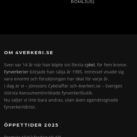
ROMLJUS)
OM 4VERKERI.SE
Sven var 14 år när han köpte sin första
cykel
, för fem kronor.
Fyrverkerier
började han sälja år 1985. Intresset visade sig
vara enormt och försäljningen har ökat för varje år.
I dag är vi – Jönssons Cykelaffär och 4verkeri.se – Sveriges
största konsumentinriktade fyrverkeributik.
Nu säljer vi inte bara andras, utan även egendesignade
fyrverkeritårtor.
ÖPPETTIDER 2025