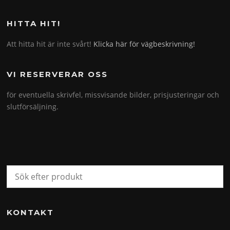
HITTA HIT!
Att hitta hit är inte svårt!
Klicka här för vägbeskrivning!
VI RESERVERAR OSS
för eventuella skrivfel, missvisande bilder, prisjusteringar och
slutförsäljning.
KONTAKT