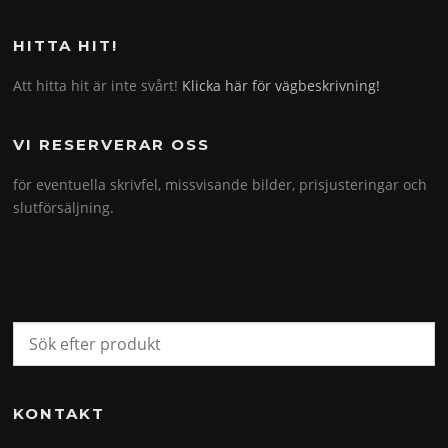
HITTA HIT!
Att hitta hit är inte svårt!
Klicka här för vägbeskrivning!
VI RESERVERAR OSS
för eventuella skrivfel, missvisande bilder, prisjusteringar och
slutförsäljning.
KONTAKT