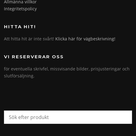
Allmänna villkor
Integritetspolicy
HITTA HIT!
Att hitta hit är inte svårt!
Klicka här för vägbeskrivning!
VI RESERVERAR OSS
för eventuella skrivfel, missvisande bilder, prisjusteringar och
slutförsäljning.