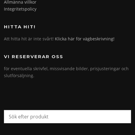
Allmänna villkor
Integritetspolicy
HITTA HIT!
Att hitta hit är inte svårt!
Klicka här för vägbeskrivning!
VI RESERVERAR OSS
för eventuella skrivfel, missvisande bilder, prisjusteringar och
slutförsäljning.