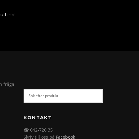
o Limit
in fråga
KONTAKT
☎ 042-720 35
Skriv till oss på
Facebook