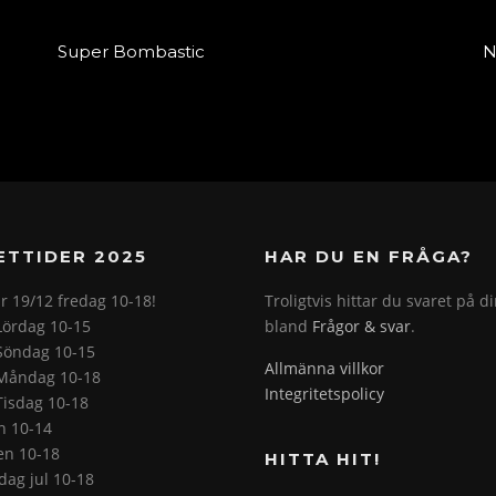
Super Bombastic
N
ETTIDER 2025
HAR DU EN FRÅGA?
r 19/12 fredag 10-18!
Troligtvis hittar du svaret på d
Lördag 10-15
bland
Frågor & svar
.
Söndag 10-15
Allmänna villkor
Måndag 10-18
Integritetspolicy
Tisdag 10-18
on 10-14
en 10-18
HITTA HIT!
ag jul 10-18