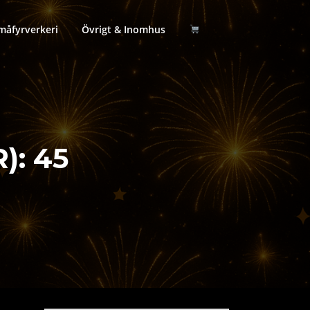
måfyrverkeri
Övrigt & Inomhus
):
45